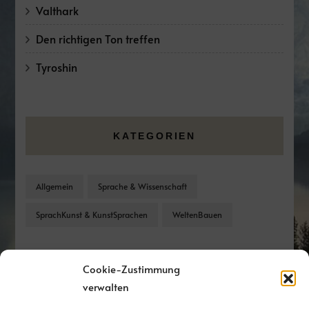
Valthark
Den richtigen Ton treffen
Tyroshin
KATEGORIEN
Allgemein
Sprache & Wissenschaft
SprachKunst & KunstSprachen
WeltenBauen
Cookie-Zustimmung
verwalten
UNTERSTÜTZE MICH AUF KO-FI